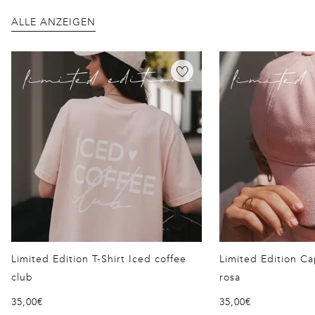
ALLE ANZEIGEN
Überspringen der Galerie Unsere Neuheiten
Limited Edition T-Shirt Iced coffee
Limited Edition C
club
rosa
Normaler Preis
Normaler Preis
35,00€
35,00€