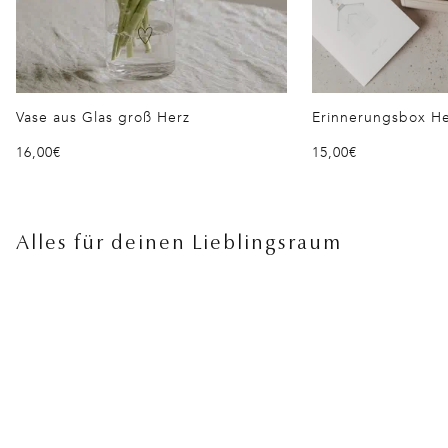
Vase aus Glas groß Herz
Erinnerungsbox He
Normaler Preis
Normaler Preis
16,00€
15,00€
Alles für deinen Lieblingsraum
Überspringen der Galerie Alles für deinen Lieblingsraum