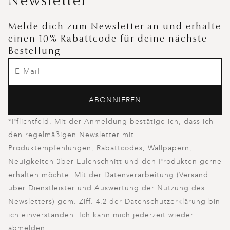
Newsletter
Melde dich zum Newsletter an und erhalte
einen 10% Rabattcode für deine nächste
Bestellung
ABONNIEREN
*Pflichtfeld. Mit der Anmeldung bestätige ich, dass ich
den regelmäßigen Newsletter mit
Produktempfehlungen, Rabattcodes, Wallpapern,
Neuigkeiten über Eulenschnitt und den Produkten gerne
erhalten möchte. Mit der Datenverarbeitung (Versand
über Dienstleister und Auswertung der Nutzung des
Newsletters) gem. Ziff. 4.2 der Datenschutzerklärung bin
ich einverstanden. Ich kann mich jederzeit wieder
abmelden.