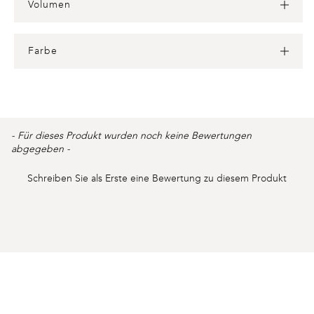
Volumen
Farbe
Product
- Für dieses Produkt wurden noch keine Bewertungen
New content loaded
reviews
abgegeben -
Schreiben Sie als Erste eine Bewertung zu diesem Produkt