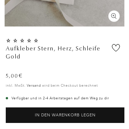
Aufkleber Stern, Herz, Schleife
Gold
Normaler
5,00€
Preis
inkl. MwSt.
Versand
wird beim Checkout berechnet
Verfügbar und in 2-4 Arbeitstagen auf dem Weg zu dir
IN DEN WARENKORB LEGEN