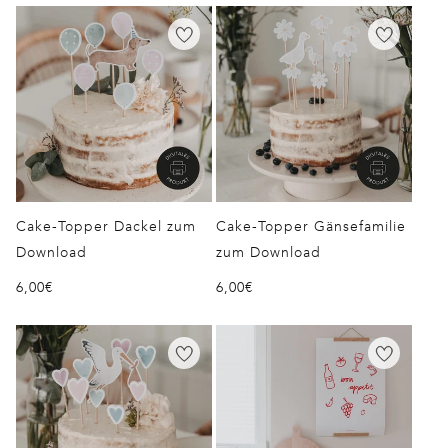
Filtern und sortieren
22 Produkte
Cake-Topper Dackel zum
Cake-Topper Gänsefamilie
Download
zum Download
Normaler
6,00€
Normaler
6,00€
Preis
Preis