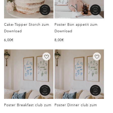
Cake-Topper Storch zum
Poster Bon appetit zum
Download
Download
Normaler
6,00€
Normaler
8,00€
Preis
Preis
Poster Breakfast club zum
Poster Dinner club zum
Download
Download