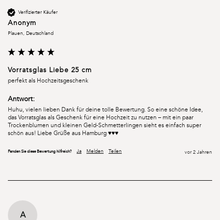
Verifizierter Käufer
Anonym
Plauen, Deutschland
Vorratsglas Liebe 25 cm
perfekt als Hochzeitsgeschenk
Antwort:
Huhu, vielen lieben Dank für deine tolle Bewertung. So eine schöne Idee, 
das Vorratsglas als Geschenk für eine Hochzeit zu nutzen – mit ein paar 
Trockenblumen und kleinen Geld-Schmetterlingen sieht es einfach super 
schön aus! Liebe Grüße aus Hamburg ♥♥♥
Ja
Melden
Teilen
Fanden Sie diese Bewertung hilfreich?
vor 2 Jahren
A