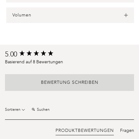
Volumen
Product
5.00
New content loaded
reviews
Basierend auf 8 Bewertungen
BEWERTUNG SCHREIBEN
Suchen:
Sortieren
PRODUKTBEWERTUNGEN
Fragen