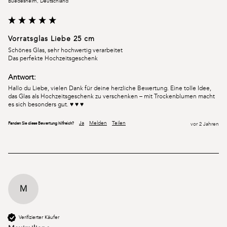
Buedesheim, Deutschland
Vorratsglas Liebe 25 cm
Schönes Glas, sehr hochwertig verarbeitet 

Das perfekte Hochzeitsgeschenk 
Antwort:
Hallo du Liebe, vielen Dank für deine herzliche Bewertung. Eine tolle Idee, 
das Glas als Hochzeitsgeschenk zu verschenken – mit Trockenblumen macht 
es sich besonders gut. ♥ ♥ ♥
Ja
Melden
Teilen
Fanden Sie diese Bewertung hilfreich?
vor 2 Jahren
M
Verifizierter Käufer