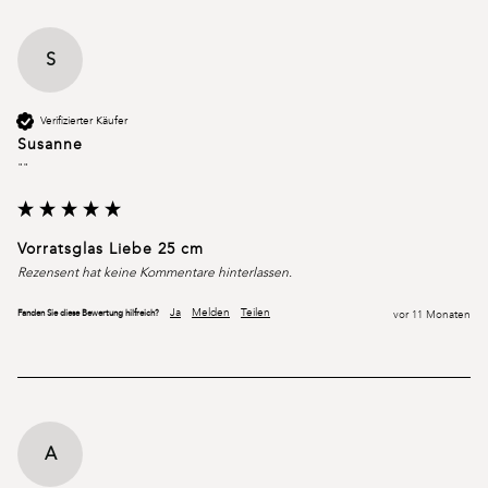
S
Verifizierter Käufer
Susanne
""
Vorratsglas Liebe 25 cm
Rezensent hat keine Kommentare hinterlassen.
Ja
Melden
Teilen
Fanden Sie diese Bewertung hilfreich?
vor 11 Monaten
A