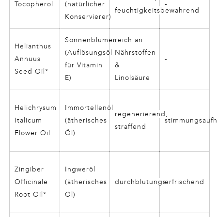
Tocopherol
(natürlicher
-
feuchtigkeitsbewahrend
Konservierer)
Sonnenblumenöl
reich an
Helianthus
(Auflösungsöl
Nährstoffen
Annuus
-
für Vitamin
&
Seed Oil*
E)
Linolsäure
Helichrysum
Immortellenöl
regenerierend,
Italicum
(ätherisches
stimmungsaufh
straffend
Flower Oil
Öl)
Zingiber
Ingweröl
Officinale
(ätherisches
durchblutungsfördernd
erfrischend
Root Oil*
Öl)