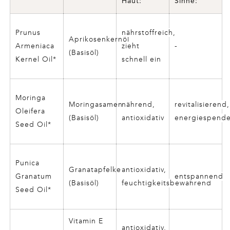
Haut:
Sinne:
Prunus
nährstoffreich,
Aprikosenkernöl
Armeniaca
zieht
-
(Basisöl)
Kernel Oil*
schnell ein
Moringa
Moringasamenöl
nährend,
revitalisierend,
Oleifera
(Basisöl)
antioxidativ
energiespend
Seed Oil*
Punica
Granatapfelkernöl
antioxidativ,
Granatum
entspannend
(Basisöl)
feuchtigkeitsbewahrend
Seed Oil*
Vitamin E
antioxidativ,