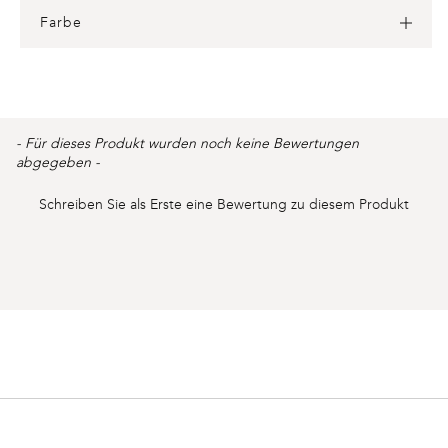
Farbe
Product
- Für dieses Produkt wurden noch keine Bewertungen
New content loaded
reviews
abgegeben -
Schreiben Sie als Erste eine Bewertung zu diesem Produkt