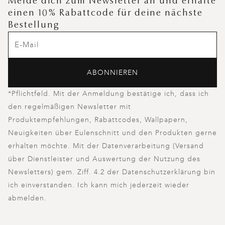
Melde dich zum Newsletter an und erhalte
einen 10% Rabattcode für deine nächste
Bestellung
ABONNIEREN
*Pflichtfeld. Mit der Anmeldung bestätige ich, dass ich
den regelmäßigen Newsletter mit
Produktempfehlungen, Rabattcodes, Wallpapern,
Neuigkeiten über Eulenschnitt und den Produkten gerne
erhalten möchte. Mit der Datenverarbeitung (Versand
über Dienstleister und Auswertung der Nutzung des
Newsletters) gem. Ziff. 4.2 der Datenschutzerklärung bin
ich einverstanden. Ich kann mich jederzeit wieder
abmelden.