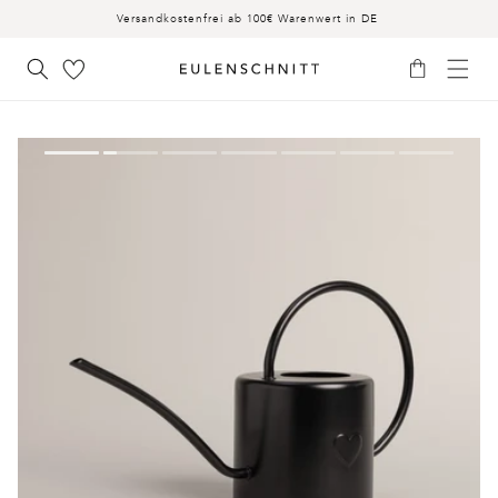
INHALT
Versandkostenfrei ab 100€ Warenwert in DE
Warenkorb