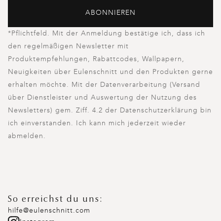
ABONNIEREN
*Pflichtfeld. Mit der Anmeldung bestätige ich, dass ich
den regelmäßigen Newsletter mit
Produktempfehlungen, Rabattcodes, Wallpapern,
Neuigkeiten über Eulenschnitt und den Produkten gerne
erhalten möchte. Mit der Datenverarbeitung (Versand
über Dienstleister und Auswertung der Nutzung des
Newsletters) gem. Ziff. 4.2 der Datenschutzerklärung bin
ich einverstanden. Ich kann mich jederzeit wieder
abmelden.
So erreichst du uns:
hilfe@eulenschnitt.com