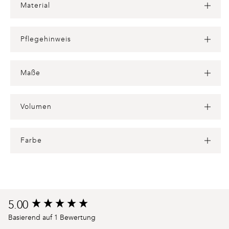
Material
Pflegehinweis
Maße
Volumen
Farbe
Product
5.00
New content loaded
reviews
Basierend auf 1 Bewertung