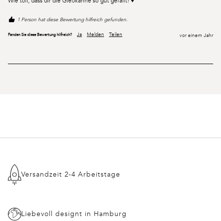
Wie toll, dass dir die Gießkanne so gut gefällt! ♥️
1 Person hat diese Bewertung hilfreich gefunden.
Ja
Melden
Teilen
Fanden Sie diese Bewertung hilfreich?
vor einem Jahr
Versandzeit 2-4 Arbeitstage
Liebevoll designt in Hamburg